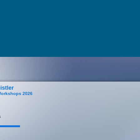
istler
orkshops 2026
s