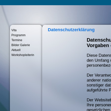
Datenschutzerklärung
Vita
Programm
Datenschut
Termine
Vorgaben
Bilder Galerie
Aktuell
Diese Datens
Workshopleiterin
den Umfang 
personenbezo
Der Verantwo
anderer nati
sonstiger da
aufgeführte 
Der Websiteb
Ihre persone
gesetzlichen