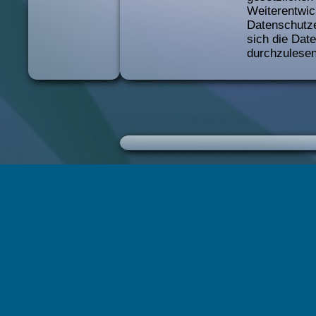
Weiterentwic
Datenschutz
sich die Dat
durchzulesen
Definitionen
oder “Verarb
Zugriffsd
Wir, der Web
berechtigten 
auf die Webs
der Website 
Besuchte
Uhrzeit z
Menge der
Quelle/Ve
Verwende
Verwende
Verwende