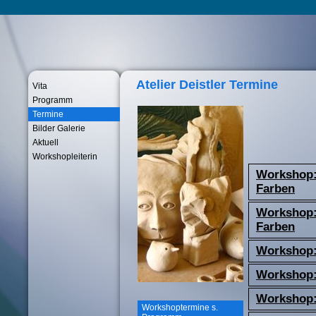
Atelier Deistler Termine
Vita
Programm
Termine
Bilder Galerie
Aktuell
Workshopleiterin
Workshop:
Farben
Workshop:
Farben
Workshop:
Workshop:
Workshop:
Workshoptermine s.